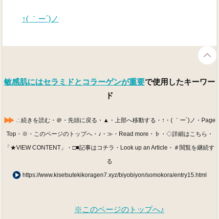
↑( ｀ー´)ノ
敏感肌にはセラミドとコラーゲンが重要
で使用したキーワー
ド
∴続きを読む・＠・先頭に戻る・▲・上部へ移動する・↑・( ｀ー´)ノ・Page
Top・※・このページのトップへ・♪・≫・Read more・♭・◇詳細はこちら・
「★VIEW CONTENT」・□■記事はコチラ・Look up an Article・＃閲覧を継続す
る
https://www.kisetsutekikoragen7.xyz/biyobiyon/somokora/entry15.html
※このページのトップへ♪