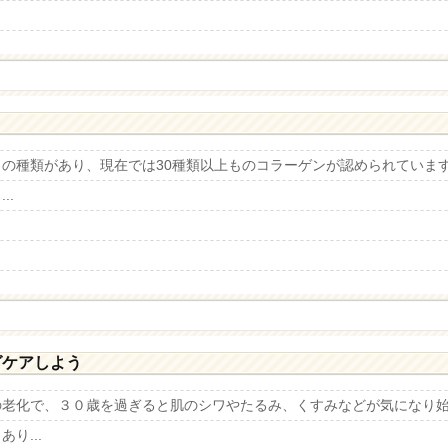
の種類があり、現在では30種類以上ものコラーゲンが認められていま
..
グケアしよう
の老化で、３０歳を過ぎると肌のシワやたるみ、くすみなどが気になり
り...