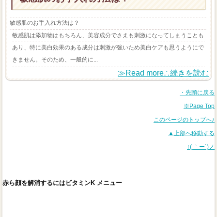
敏感肌のお手入れ方法は？
敏感肌は添加物はもちろん、美容成分でさえも刺激になってしまうことも
あり、特に美白効果のある成分は刺激が強いため美白ケアも思うようにで
きません。そのため、一般的に...
≫Read more∴続きを読む
・先頭に戻る
※Page Top
このページのトップへ♪
▲上部へ移動する
↑( ｀ー´)ノ
赤ら顔を解消するにはビタミンK メニュー